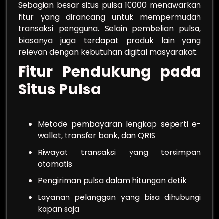
Sebagian besar situs pulsa 10000 menawarkan
fitur yang dirancang untuk mempermudah
transaksi pengguna. Selain pembelian pulsa,
biasanya juga terdapat produk lain yang
relevan dengan kebutuhan digital masyarakat.
Fitur Pendukung pada
Situs Pulsa
Metode pembayaran lengkap seperti e-
wallet, transfer bank, dan QRIS
Riwayat transaksi yang tersimpan
otomatis
Pengiriman pulsa dalam hitungan detik
Layanan pelanggan yang bisa dihubungi
kapan saja