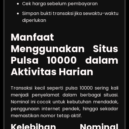
Cek harga sebelum pembayaran
Simpan bukti transaksi jika sewaktu-waktu
diperlukan
Manfaat
Menggunakan Situs
Pulsa 10000 dalam
Aktivitas Harian
Transaksi kecil seperti pulsa 10000 sering kali
menjadi penyelamat dalam berbagai situasi.
Nominal ini cocok untuk kebutuhan mendadak,
penggunaan internet pendek, hingga sekadar
memastikan nomor tetap aktif.
Kelebihan Nominal