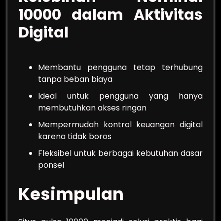
10000 dalam Aktivitas
Digital
Membantu pengguna tetap terhubung
tanpa beban biaya
Ideal untuk pengguna yang hanya
membutuhkan akses ringan
Mempermudah kontrol keuangan digital
karena tidak boros
Fleksibel untuk berbagai kebutuhan dasar
ponsel
Kesimpulan