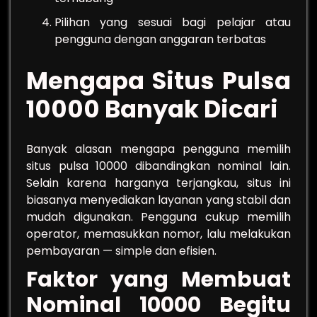
Pilihan yang sesuai bagi pelajar atau
pengguna dengan anggaran terbatas
Mengapa Situs Pulsa
10000 Banyak Dicari
Banyak alasan mengapa pengguna memilih
situs pulsa 10000 dibandingkan nominal lain.
Selain karena harganya terjangkau, situs ini
biasanya menyediakan layanan yang stabil dan
mudah digunakan. Pengguna cukup memilih
operator, memasukkan nomor, lalu melakukan
pembayaran — simple dan efisien.
Faktor yang Membuat
Nominal 10000 Begitu