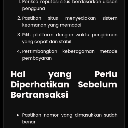
Periksa reputasi situs berdasarkan ulasan
pengguna
Pastikan situs menyediakan sistem
keamanan yang memadai
Pilih platform dengan waktu pengiriman
yang cepat dan stabil
Pertimbangkan keberagaman metode
pembayaran
Hal yang Perlu
Diperhatikan Sebelum
Bertransaksi
Pastikan nomor yang dimasukkan sudah
benar