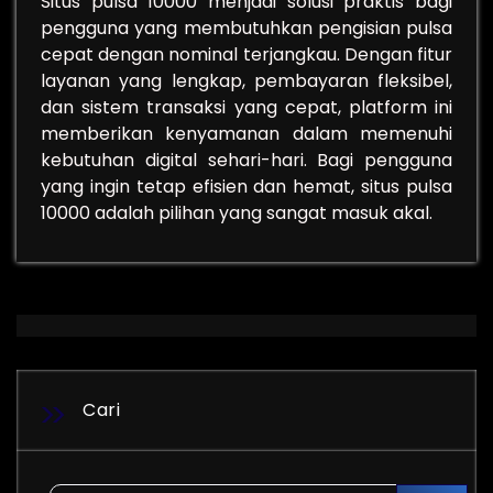
Situs pulsa 10000 menjadi solusi praktis bagi
pengguna yang membutuhkan pengisian pulsa
cepat dengan nominal terjangkau. Dengan fitur
layanan yang lengkap, pembayaran fleksibel,
dan sistem transaksi yang cepat, platform ini
memberikan kenyamanan dalam memenuhi
kebutuhan digital sehari-hari. Bagi pengguna
yang ingin tetap efisien dan hemat, situs pulsa
10000 adalah pilihan yang sangat masuk akal.
Cari