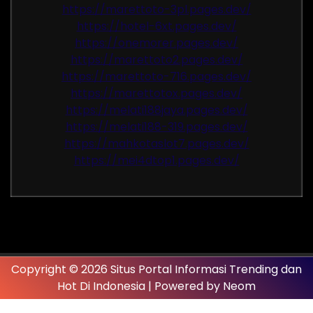
https://marettoto-3pl.pages.dev/
https://hotel-6xt.pages.dev/
https://onemorer.pages.dev/
https://marettoto2.pages.dev/
https://marettoto-716.pages.dev/
https://marettotox.pages.dev/
https://melati188jaya.pages.dev/
https://melati188-319.pages.dev/
https://mahkotaslot7.pages.dev/
https://mei4dtop1.pages.dev/
Copyright © 2026 Situs Portal Informasi Trending dan
Hot Di Indonesia | Powered by Neom