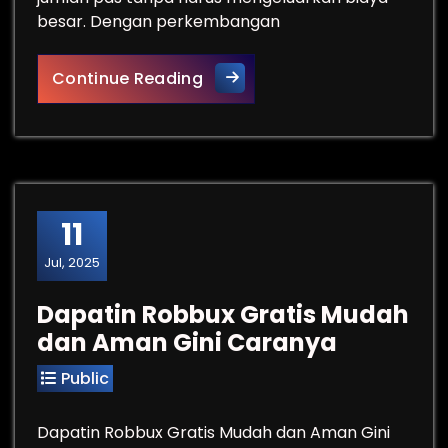
besar. Dengan perkembangan
Situs Pulsa 10000 untuk Kebu
Continue Reading
11
Jul, 2025
Dapatin Robbux Gratis Mudah
dan Aman Gini Caranya
Public
Dapatin Robbux Gratis Mudah dan Aman Gini