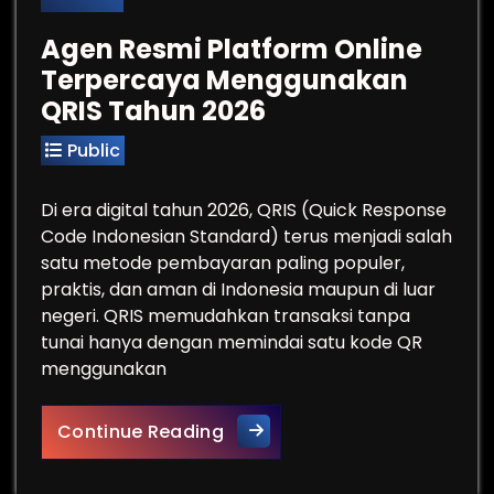
Agen Resmi Platform Online
Terpercaya Menggunakan
QRIS Tahun 2026
Public
Di era digital tahun 2026, QRIS (Quick Response
Code Indonesian Standard) terus menjadi salah
satu metode pembayaran paling populer,
praktis, dan aman di Indonesia maupun di luar
negeri. QRIS memudahkan transaksi tanpa
tunai hanya dengan memindai satu kode QR
menggunakan
Agen Resmi Platform Online
Continue Reading