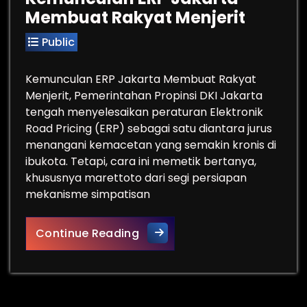
Membuat Rakyat Menjerit
Public
Kemunculan ERP Jakarta Membuat Rakyat
Menjerit, Pemerintahan Propinsi DKI Jakarta
tengah menyelesaikan peraturan Elektronik
Road Pricing (ERP) sebagai satu diantara jurus
menangani kemacetan yang semakin kronis di
ibukota. Tetapi, cara ini memetik bertanya,
khususnya marettoto dari segi persiapan
mekanisme simpatisan
Kemunculan ERP Jakarta Mem
Continue Reading