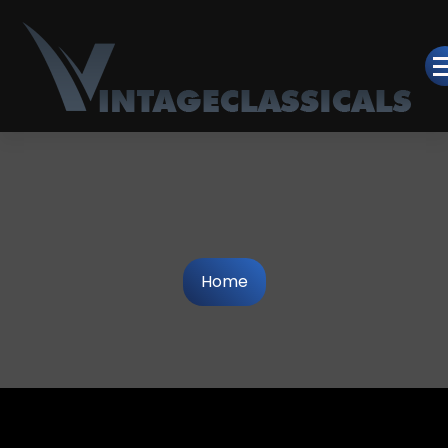
Skip
to
Content
Vintageclassicals
Home