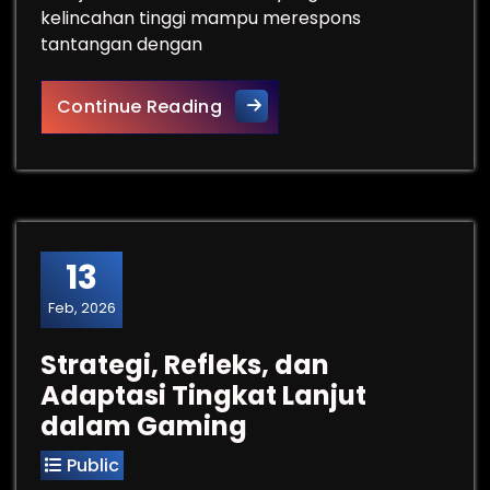
kelincahan tinggi mampu merespons
tantangan dengan
Kelincahan: Keterampilan Ese
Continue Reading
13
Feb, 2026
Strategi, Refleks, dan
Adaptasi Tingkat Lanjut
dalam Gaming
Public